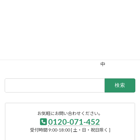
相
新潟
妙高サンシャインゴルフ俱楽部
5
談
相
新潟
湯田上カントリークラブ
25
談
相
相
新潟
ヨネックスカントリークラブ
談
談
停
新潟
米山水源カントリークラブ
止
ー
中
検
索:
お気軽にお問い合わせください。
0120-071-452
受付時間 9:00-18:00 [ 土・日・祝日除く ]