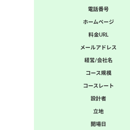
電話番号
ホーム
ページ
料金
URL
メール
アドレス
経営/
会社名
コース
規模
コース
レート
設計者
立地
開場日