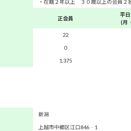
・在籍２年以上 ３０歳以上の会員２
平日
正会員
(月
22
0
1.375
新潟
上越市中郷区江口846‐1