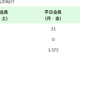
名の紹介
会員
平日
会員
‐土)
(月‐金)
11
0
1.375