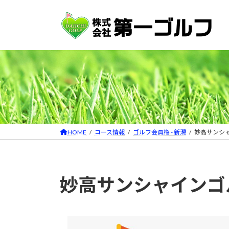
コ
ナ
ン
ビ
テ
ゲ
ン
ー
ツ
シ
へ
ョ
ス
ン
キ
に
ッ
移
プ
動
HOME
コース情報
ゴルフ会員権 - 新潟
妙高サンシ
妙高サンシャインゴ