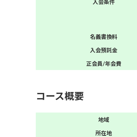
入会
条件
名義
書換料
入会
預託金
正会員/
年会費
コース概要
地域
所在地