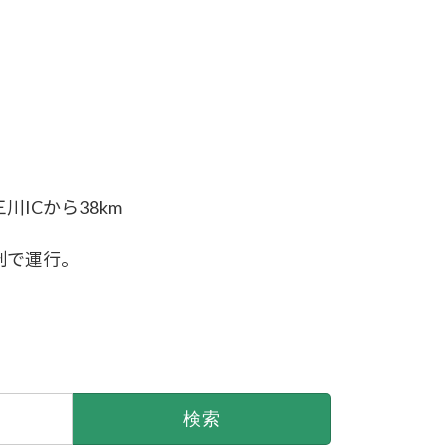
ICから38km
制で運行。