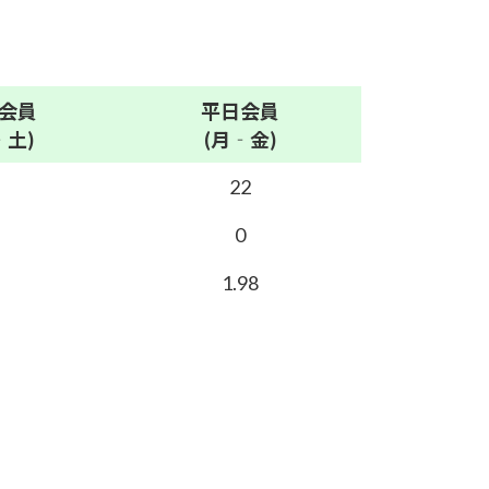
会員
平日
会員
‐土)
(月‐金)
22
0
1.98