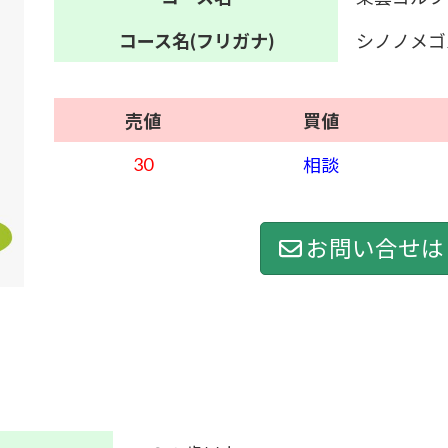
コース名
(フリガナ)
シノノメゴ
売値
買値
30
相談
お問い合せは