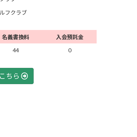
ルフクラブ
名義書換料
入会預託金
44
0
こちら