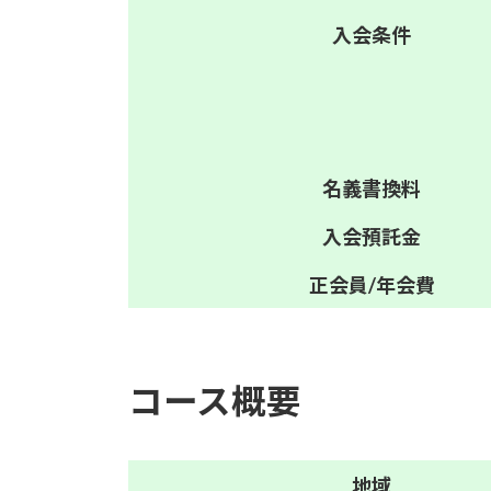
入会
条件
名義
書換料
入会
預託金
正会員/
年会費
コース概要
地域