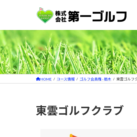
コ
ナ
ン
ビ
テ
ゲ
ン
ー
ツ
シ
へ
ョ
ス
ン
キ
に
ッ
移
プ
動
HOME
コース情報
ゴルフ会員権 - 栃木
東雲ゴルフ
東雲ゴルフクラブ