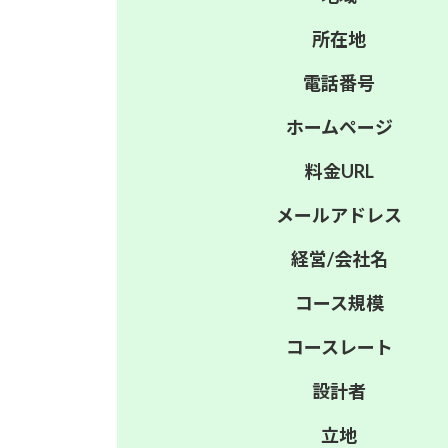
所在地
電話番号
ホーム
ページ
料金
URL
メール
アドレス
経営/
会社名
コース
規模
コース
レート
設計者
立地