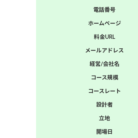
電話番号
ホーム
ページ
料金
URL
メール
アドレス
経営/
会社名
コース
規模
コース
レート
設計者
立地
開場日