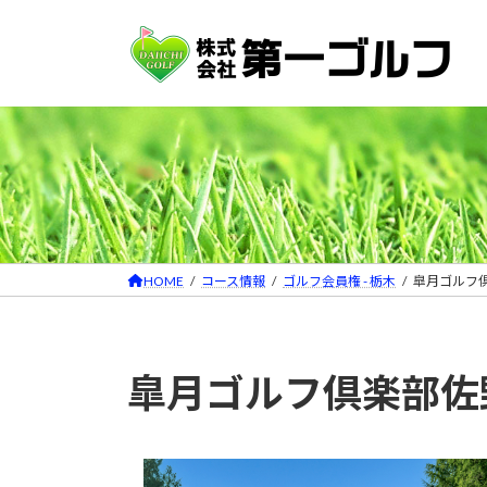
コ
ナ
ン
ビ
テ
ゲ
ン
ー
ツ
シ
へ
ョ
ス
ン
キ
に
ッ
移
プ
動
HOME
コース情報
ゴルフ会員権 - 栃木
皐月ゴルフ
皐月ゴルフ倶楽部佐