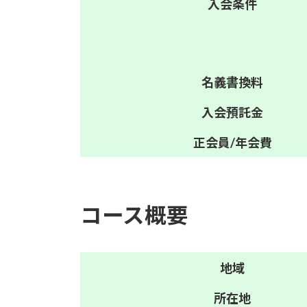
入会
条件
名義
書換料
入会
預託金
正会員/
年会費
コース概要
地域
所在地