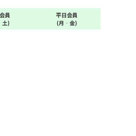
会員
平日
会員
‐土)
(月‐金)