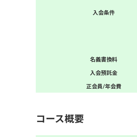
入会
条件
名義
書換料
入会
預託金
正会員/
年会費
コース概要