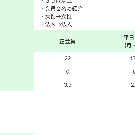
・３０歳以上
・会員２名の紹介
・女性→女性
・法人→法人
平日
正会員
(月
22
13
0
3.3
2