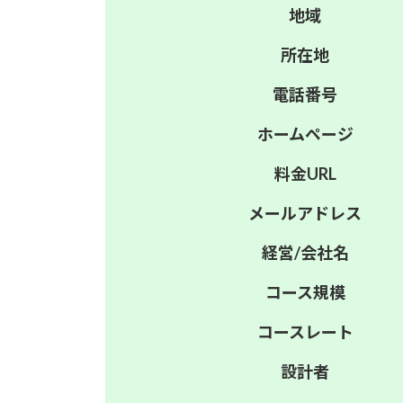
地域
所在地
電話番号
ホーム
ページ
料金
URL
メール
アドレス
経営/
会社名
コース
規模
コース
レート
設計者