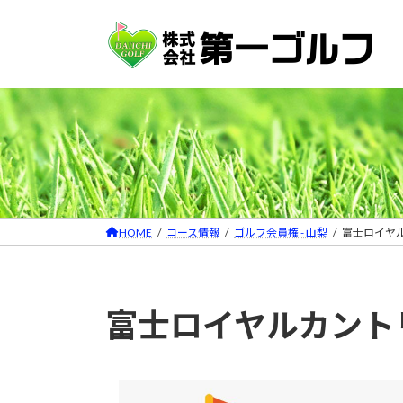
コ
ナ
ン
ビ
テ
ゲ
ン
ー
ツ
シ
へ
ョ
ス
ン
キ
に
ッ
移
プ
動
HOME
コース情報
ゴルフ会員権 - 山梨
富士ロイヤ
富士ロイヤルカント