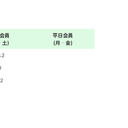
会員
平日
会員
‐土)
(月‐金)
.2
0
.2