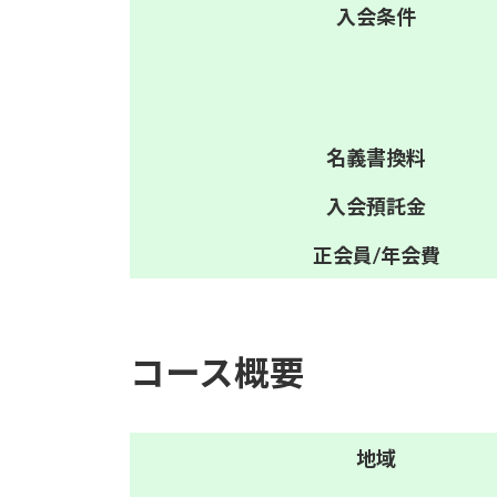
入会
条件
名義
書換料
入会
預託金
正会員/
年会費
コース概要
地域