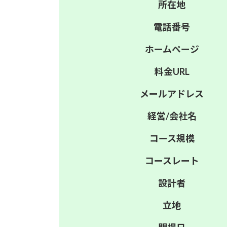
所在地
電話番号
ホーム
ページ
料金
URL
メール
アドレス
経営/
会社名
コース
規模
コース
レート
設計者
立地