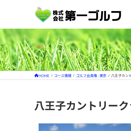
コ
ナ
ン
ビ
テ
ゲ
ン
ー
ツ
シ
へ
ョ
ス
ン
キ
に
ッ
移
プ
動
HOME
コース情報
ゴルフ会員権 - 東京
八王子カン
八王子カントリーク