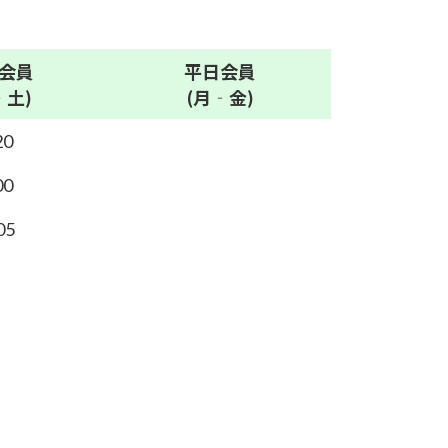
会員
平日
会員
‐土)
(月‐金)
20
00
05