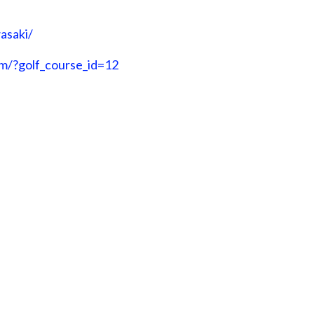
asaki/
om/?golf_course_id=12