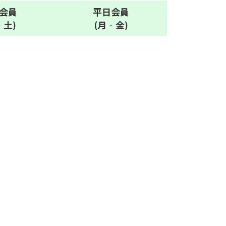
会員
平日
会員
‐土)
(月‐金)