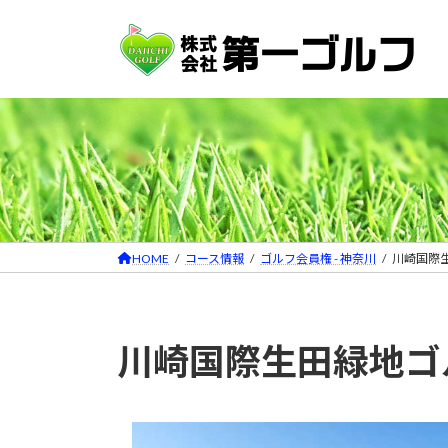
コ
ナ
ン
ビ
テ
ゲ
ン
ー
ツ
シ
へ
ョ
ス
ン
キ
に
ッ
移
プ
動
HOME
コース情報
ゴルフ会員権 - 神奈川
川崎国際
川崎国際生田緑地ゴ