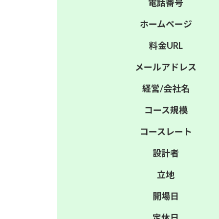
電話番号
ホーム
ページ
料金
URL
メール
アドレス
経営/
会社名
コース
規模
コース
レート
設計者
立地
開場日
定休日