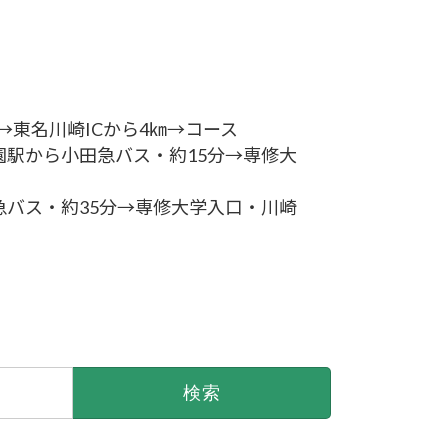
㎞→東名川崎ICから4㎞→コース
駅から小田急バス・約15分→専修大
バス・約35分→専修大学入口・川崎