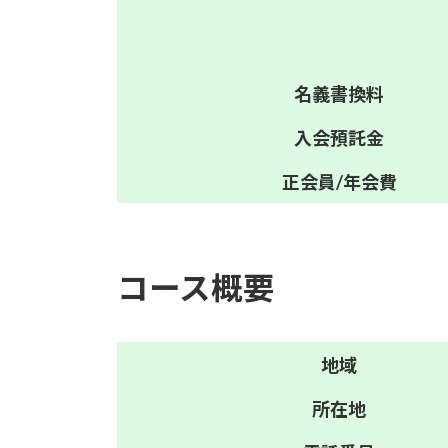
名義
書換料
入会
預託金
正会員/
年会費
コース概要
地域
所在地