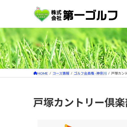
コ
ナ
ン
ビ
テ
ゲ
ン
ー
ツ
シ
へ
ョ
ス
ン
キ
に
ッ
移
プ
動
HOME
コース情報
ゴルフ会員権 - 神奈川
戸塚カン
戸塚カントリー倶楽