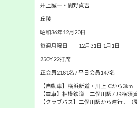
井上誠一・間野貞吉
丘陵
昭和36年12月20日
毎週月曜日 12月31日 1月1日
250Y 22打席
正会員2181名 / 平日会員147名
【自動車】横浜新道・川上ICから3km
【電車】相模鉄道 二俣川駅 / JR横
【クラブバス】二俣川駅から運行。（夏）7:0