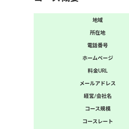
地域
所在地
電話番号
ホーム
ページ
料金
URL
メール
アドレス
経営/
会社名
コース
規模
コース
レート