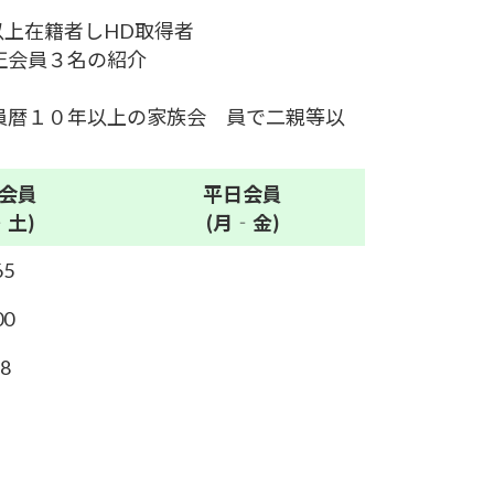
以上在籍者しHD取得者
正会員３名の紹介
員暦１０年以上の家族会 員で二親等以
会員
平日
会員
‐土)
(月‐金)
65
00
.8