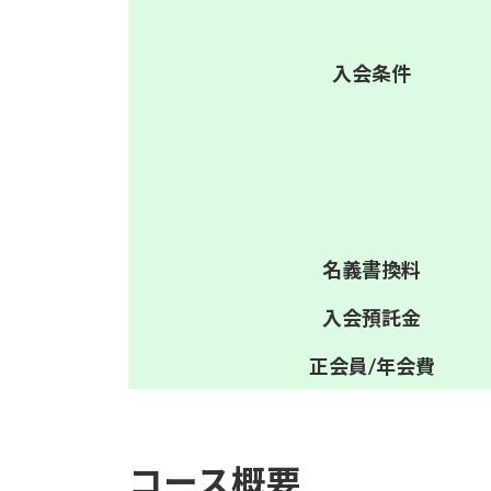
入会
条件
名義
書換料
入会
預託金
正会員/
年会費
コース概要