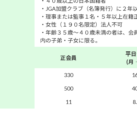
・４０歳以上の日本国籍者
・JGA加盟クラブ（名簿発行）に２年
・理事または監事１名・５年以上在籍
・女性（１９０名限定）法人不可
・年齢３５歳～４０歳未満の者は、会
内の子弟・子女に限る。
平日
正会員
(月
330
1
500
4
11
8