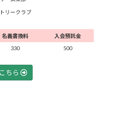
トリークラブ
名義書換料
入会預託金
330
500
こちら