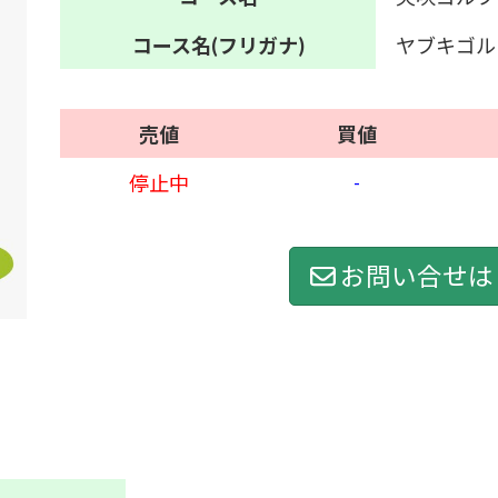
コース名
(フリガナ)
ヤブキゴル
売値
買値
-
停止中
お問い合せは