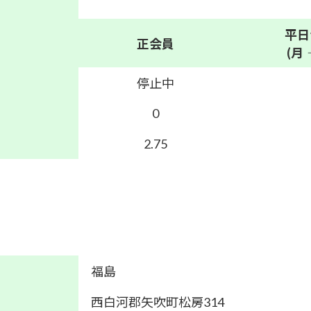
平日
正会員
(月
停止中
0
2.75
福島
西白河郡矢吹町松房314