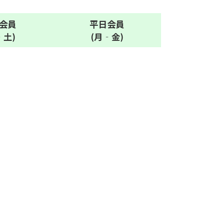
会員
平日
会員
‐土)
(月‐金)