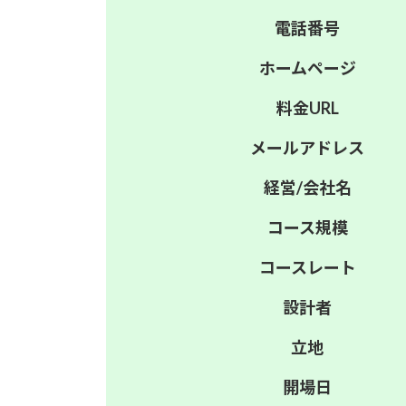
電話番号
ホーム
ページ
料金
URL
メール
アドレス
経営/
会社名
コース
規模
コース
レート
設計者
立地
開場日