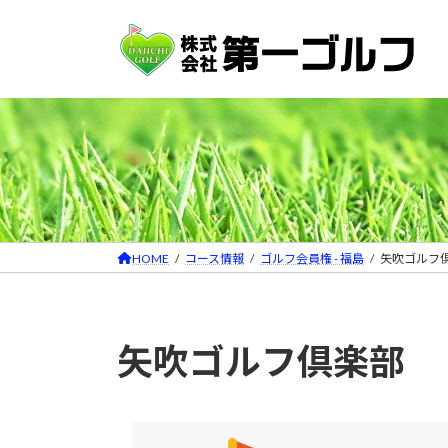
コ
ナ
ン
ビ
テ
ゲ
ン
ー
ツ
シ
へ
ョ
ス
ン
キ
に
ッ
移
プ
動
HOME
コース情報
ゴルフ会員権 - 福島
矢吹ゴルフ
矢吹ゴルフ倶楽部