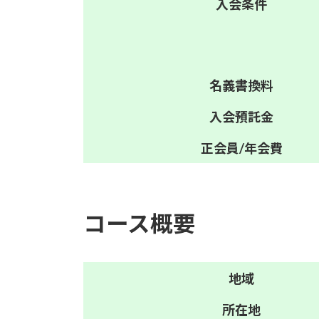
入会
条件
名義
書換料
入会
預託金
正会員/
年会費
コース概要
地域
所在地