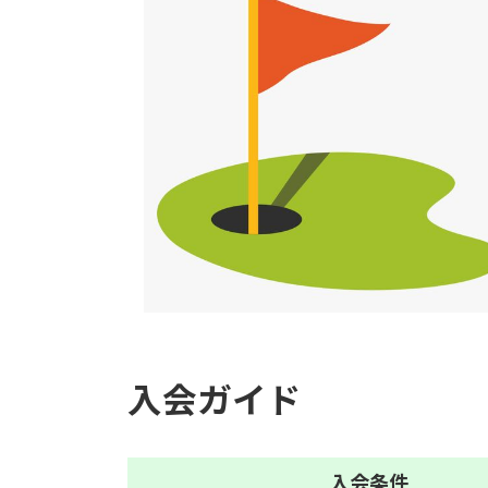
入会ガイド
入会
条件