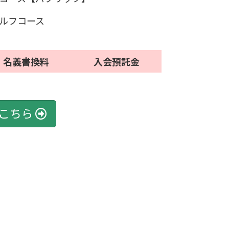
ルフコース
名義書換料
入会預託金
こちら