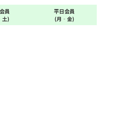
会員
平日
会員
‐土)
(月‐金)