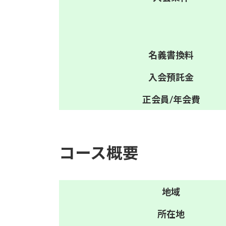
名義
書換料
入会
預託金
正会員/
年会費
コース概要
地域
所在地