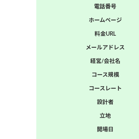
電話番号
ホーム
ページ
料金
URL
メール
アドレス
経営/
会社名
コース
規模
コース
レート
設計者
立地
開場日