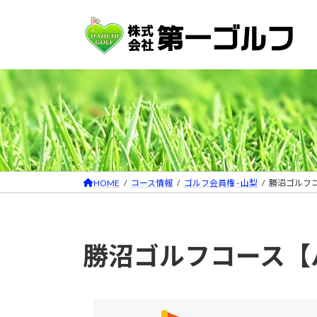
コ
ナ
ン
ビ
テ
ゲ
ン
ー
ツ
シ
へ
ョ
ス
ン
キ
に
ッ
移
プ
動
HOME
コース情報
ゴルフ会員権 - 山梨
勝沼ゴルフ
勝沼ゴルフコース【