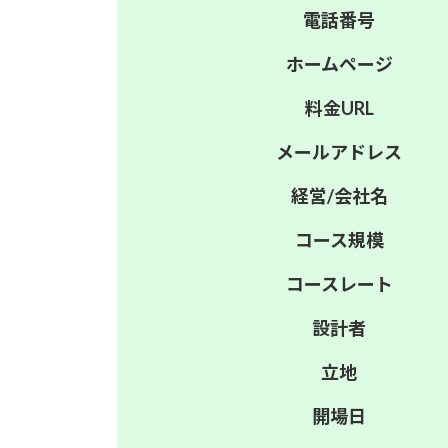
電話番号
ホーム
ページ
料金
URL
メール
アドレス
経営/
会社名
コース
規模
コース
レート
設計者
立地
開場日