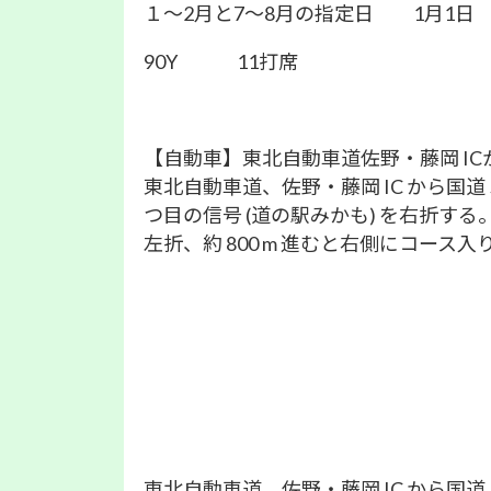
１～2月と7～8月の指定日 1月1日
90Y 11打席
【自動車】東北自動車道佐野・藤岡 ICか
東北自動車道、佐野・藤岡 IC から国道
つ目の信号 (道の駅みかも) を右折する。道
左折、約 800 m 進むと右側にコース
東北自動車道、佐野・藤岡 IC から国道