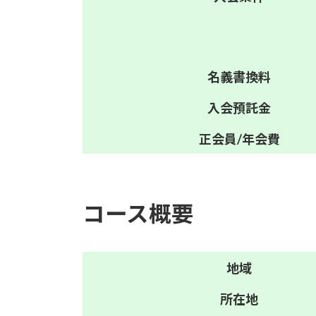
名義
書換料
入会
預託金
正会員/
年会費
コース概要
地域
所在地