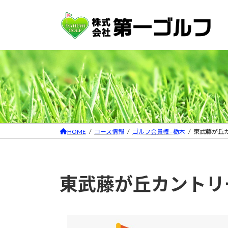
コ
ナ
ン
ビ
テ
ゲ
ン
ー
ツ
シ
へ
ョ
ス
ン
キ
に
ッ
移
プ
動
HOME
コース情報
ゴルフ会員権 - 栃木
東武藤が丘
東武藤が丘カントリ