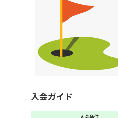
入会ガイド
入会
条件