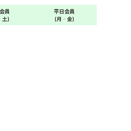
会員
平日
会員
‐土)
(月‐金)