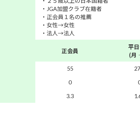
・２５歳以上の日本国籍者
・JGA加盟クラブ在籍者
・正会員１名の推薦
・女性→女性
・法人→法人
平日
正会員
(月
55
27
0
3.3
1.