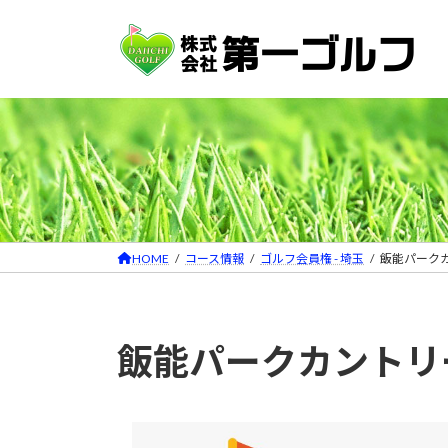
コ
ナ
ン
ビ
テ
ゲ
ン
ー
ツ
シ
へ
ョ
ス
ン
キ
に
ッ
移
プ
動
HOME
コース情報
ゴルフ会員権 - 埼玉
飯能パーク
飯能パークカントリ