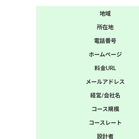
地域
所在地
電話番号
ホーム
ページ
料金
URL
メール
アドレス
経営/
会社名
コース
規模
コース
レート
設計者