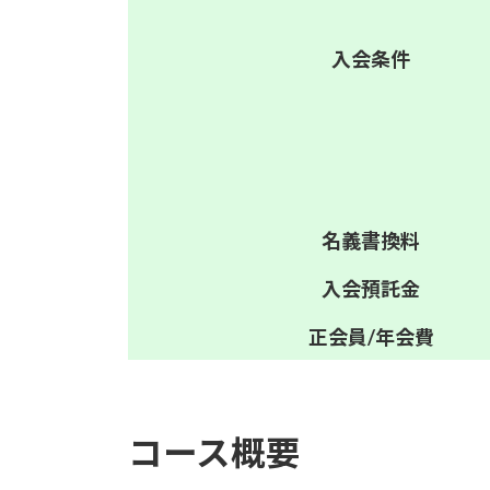
入会
条件
名義
書換料
入会
預託金
正会員/
年会費
コース概要