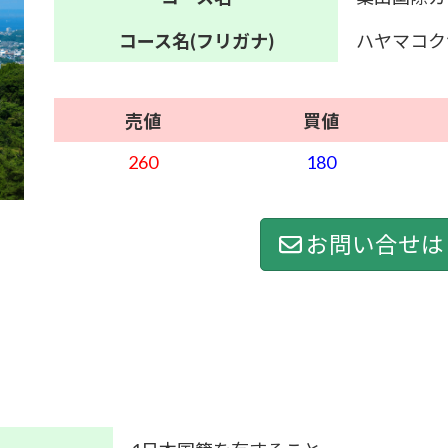
コース名
(フリガナ)
ハヤマコク
売値
買値
260
180
お問い合せは