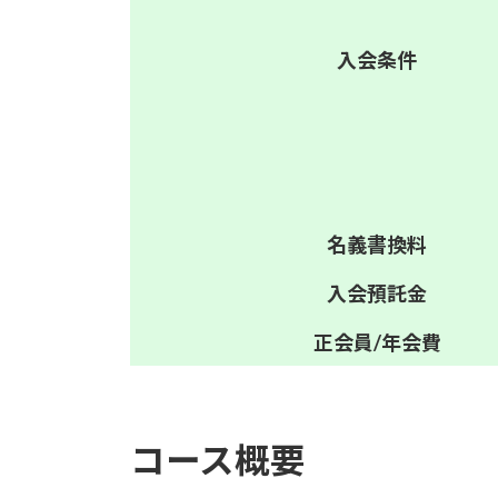
入会
条件
名義
書換料
入会
預託金
正会員/
年会費
コース概要