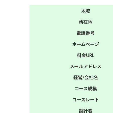
地域
所在地
電話番号
ホーム
ページ
料金
URL
メール
アドレス
経営/
会社名
コース
規模
コース
レート
設計者