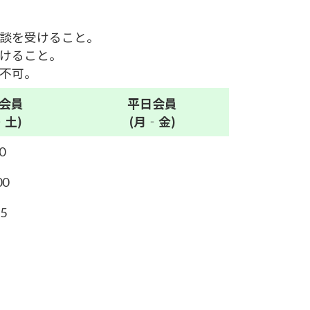
面談を受けること。
受けること。
は不可。
会員
平日
会員
‐土)
(月‐金)
0
00
.5