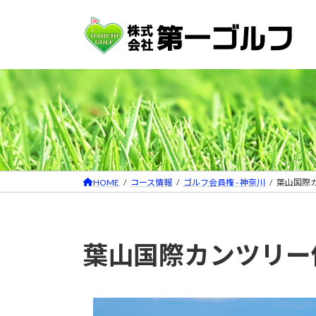
コ
ナ
ン
ビ
テ
ゲ
ン
ー
ツ
シ
へ
ョ
ス
ン
キ
に
ッ
移
プ
動
HOME
コース情報
ゴルフ会員権 - 神奈川
葉山国際
葉山国際カンツリー