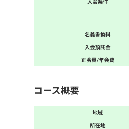
入会
条件
名義
書換料
入会
預託金
正会員/
年会費
コース概要
地域
所在地