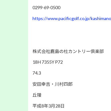
0299-69-0500
https://www.pacificgolf.co.jp/kashiman
株式会社鹿島の杜カントリー倶楽部
18H 7355Y P72
74.3
安田幸吉・川村四郎
丘陵
平成8年3月28日