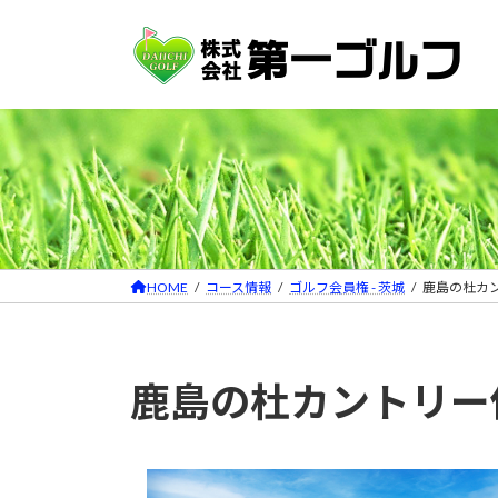
コ
ナ
ン
ビ
テ
ゲ
ン
ー
ツ
シ
へ
ョ
ス
ン
キ
に
ッ
移
プ
動
HOME
コース情報
ゴルフ会員権 - 茨城
鹿島の杜カ
鹿島の杜カントリー