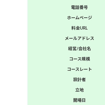
電話番号
ホーム
ページ
料金
URL
メール
アドレス
経営/
会社名
コース
規模
コース
レート
設計者
立地
開場日