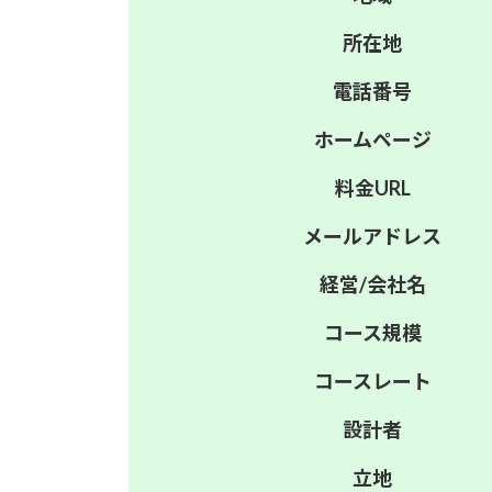
所在地
電話番号
ホーム
ページ
料金
URL
メール
アドレス
経営/
会社名
コース
規模
コース
レート
設計者
立地