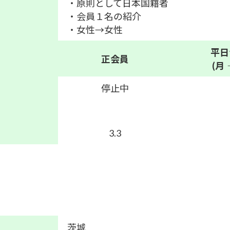
・原則として日本国籍者
・会員１名の紹介
・女性→女性
平日
正会員
(月
停止中
3.3
茨城