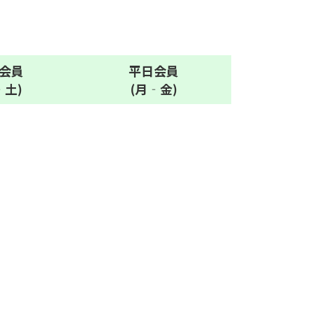
会員
平日
会員
‐土)
(月‐金)