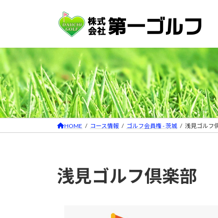
コ
ナ
ン
ビ
テ
ゲ
ン
ー
ツ
シ
へ
ョ
ス
ン
キ
に
ッ
移
プ
動
HOME
コース情報
ゴルフ会員権 - 茨城
浅見ゴルフ
浅見ゴルフ倶楽部