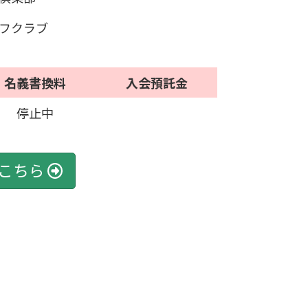
フクラブ
名義書換料
入会預託金
停止中
こちら