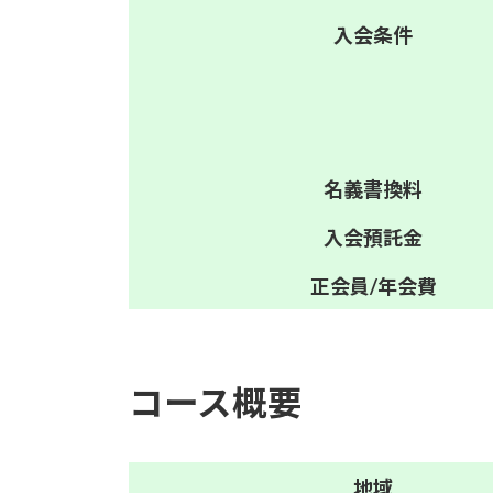
入会
条件
名義
書換料
入会
預託金
正会員/
年会費
コース概要
地域