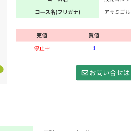
コース名
(フリガナ)
アサミゴル
売値
買値
1
停止中
お問い合せは