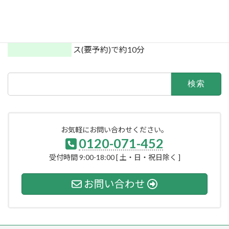
小淵沢インターより約5分で到着いたし
ます。
【電車】JR中央線小淵沢駅にて下車
小淵沢駅よりタクシーまたはクラブバ
ス(要予約)で約10分
検
索:
お気軽にお問い合わせください。
0120-071-452
受付時間 9:00-18:00 [ 土・日・祝日除く ]
お問い合わせ