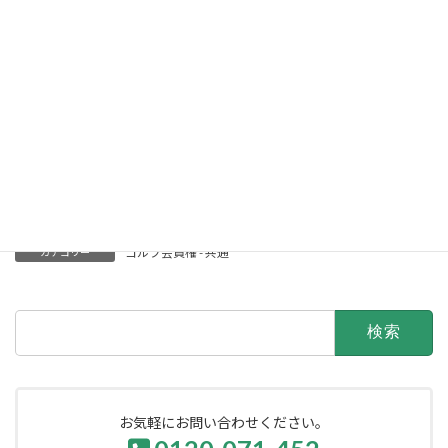
設計者
立地
開場日
定休日
練習地
会員数
アクセス
ゴルフ会員権 - 共通
カテゴリー
検
索:
お気軽にお問い合わせください。